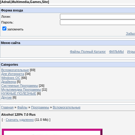
[
Adrail,Multimedia,Games,Site
]
Форма входа
Логин:
Пароль:
запомнить
Забыл
Меню сайта
Файлы Полный Каталог
ФИЛЬМЫ
Игры
Categories
Вспомогательные
[69]
Для Интернета
[34]
Windows ОС
[66]
Драйвера
[5]
Системные Программы
[26]
Мультимедиа Программы
[11]
НУЖНЫЕ ПОЛЕЗНЫЕ
[6]
Другие
[6]
Главная
»
Файлы
»
Программы
»
Вспомогательные
Alcohol 120% 7.0 Rus
[ ·
Скачать удаленно
(11.0 Mb) ]