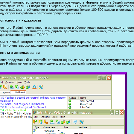
ленный компьютер может располагаться где угодно в Интернете или в Вашей локаль
min. Даже если Вы подключены через модем, Вы достигнете приличной скорости обн
жете наблюдать обновление в реальном времени (около 100-500 кадров в секунду)
ду скоростью работы и загрузкой процессора и сети.
зопасность и надежность
ее того, Radmin очень прост в использовании и обеспечивает надежную защиту пере
сегодняшний день является стандартом де-факто как в глобальных, так и в локаль
держивающее протокол TCP/IP.
им "Полный контроль" позволяет Вам передавать файлы в обе стороны, производит
min - очень высоко защищенный и надежный программный продукт, который работает 
остота в использовании
ошо продуманный интерфейс является одним из самых главных преимуществ програ
ает Radmin легким в обучении даже для пользователей, которые абсолютно не знаком