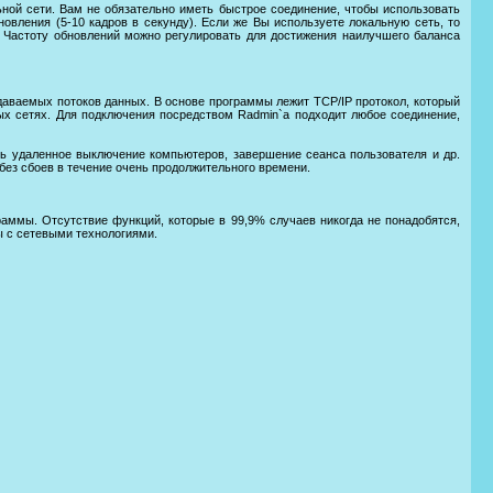
ной сети. Вам не обязательно иметь быстрое соединение, чтобы использовать
овления (5-10 кадров в секунду). Если же Вы используете локальную сеть, то
. Частоту обновлений можно регулировать для достижения наилучшего баланса
даваемых потоков данных. В основе программы лежит TCP/IP протокол, который
ных сетях. Для подключения посредством Radmin`а подходит любое соединение,
ь удаленное выключение компьютеров, завершение сеанса пользователя и др.
без сбоев в течение очень продолжительного времени.
ммы. Отсутствие функций, которые в 99,9% случаев никогда не понадобятся,
ы с сетевыми технологиями.