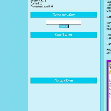
Всего Нас:
1
Уда
Гостей:
1
Rad
Пользователей:
0
смо
меж
Поиск по сайту
Бе
Бол
на 
под
Курс Валют
Реж
Rad
Пр
Хор
дел
Погода Киев