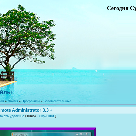
Сегодня Су
йлы
ная
»
Файлы
»
Программы
»
Вспомогательные
mote Administrator 3.3 +
ачать удаленно
(10mb) ·
Скриншот
]