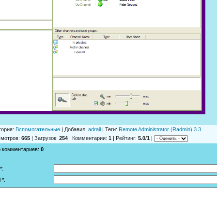
гория
:
Вспомогательные
|
Добавил
:
adrail
|
Теги
:
Remote Administrator (Radmin) 3.3
смотров
:
665
|
Загрузок
:
254
|
Комментарии
:
1
|
Рейтинг
:
5.0
/
1
|
о комментариев
:
0
*:
 *: