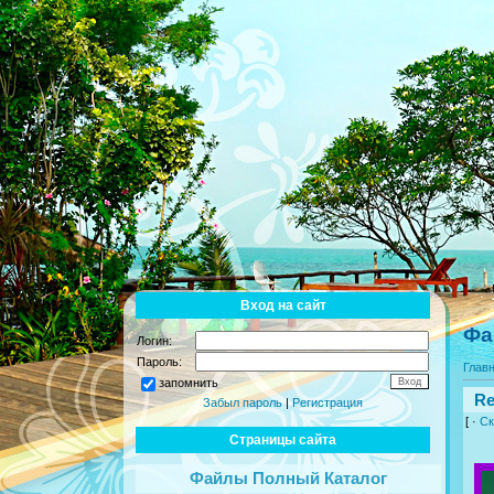
Вход на сайт
Фа
Логин:
Пароль:
Глав
запомнить
Re
Забыл пароль
|
Регистрация
[ ·
Ск
Страницы сайта
Файлы Полный Каталог