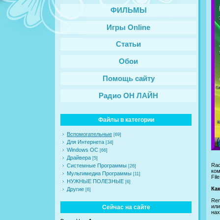
ФИЛЬМЫ
Игры Online
Статьи
Обои
Помощь сайту
Радио ОН ЛАЙН
Файлы в категории
Вспомогательные
[69]
Для Интернета
[34]
Windows ОС
[66]
Драйвера
[5]
Rad
Системные Программы
[26]
ком
Мультимедиа Программы
[11]
Fil
НУЖНЫЕ ПОЛЕЗНЫЕ
[6]
Ка
Другие
[6]
Rem
или
Сейчас на сайте
нах