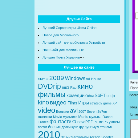
Друзья Сайта
Лучший Сервер игры Ultima Online
Новое для Мобильного
Лучший сайт для мобильных Устройств
Наш Сайт для Мобильных
Лучшая Почта Украины
-->
Лучшее на сайте
2009
Windows
статьи
full
House
Кате
кино
DVDrip
mp3
Rap
Про
фильмы
комедии
SoFT
Всег
софт
Обои
kino
видео
Игры
Films
strategy
game
XP
Имя 
video
avi
Боевики
2007
Seven
Se7en
Email
новинки
Music
музыка
Movie
мультики
Dance
фантастика
new
РПГ
ужасы
Trance
PC
пк
PS
боевик
horror
драки
кунг-фу
Кунг
мультфильм
2010
3D
мультфильмы
Arcade
Shooter