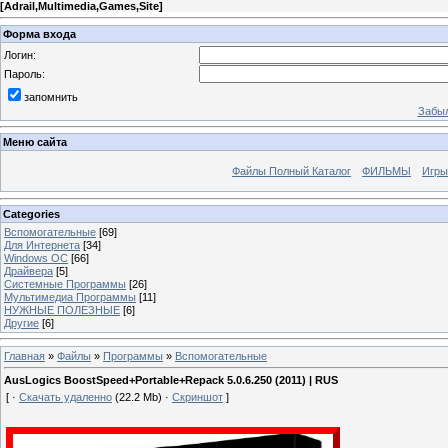
[
Adrail,Multimedia,Games,Site
]
Форма входа
Логин:
Пароль:
запомнить
Забыл
Меню сайта
Файлы Полный Каталог
ФИЛЬМЫ
Игры
Categories
Вспомогательные
[69]
Для Интернета
[34]
Windows ОС
[66]
Драйвера
[5]
Системные Программы
[26]
Мультимедиа Программы
[11]
НУЖНЫЕ ПОЛЕЗНЫЕ
[6]
Другие
[6]
Главная
»
Файлы
»
Программы
»
Вспомогательные
AusLogics BoostSpeed+Portable+Repack 5.0.6.250 (2011) | RUS
[ ·
Скачать удаленно
(22.2 Mb) ·
Скриншот
]