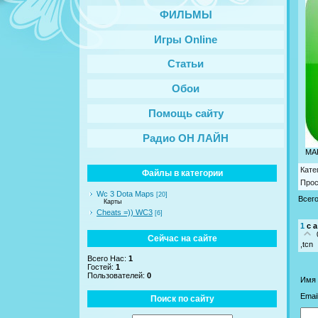
ФИЛЬМЫ
Игры Online
Статьи
Обои
Помощь сайту
Радио ОН ЛАЙН
MA
Кате
Файлы в категории
Про
Wc 3 Dota Maps
[20]
Всег
Карты
Cheats =)) WC3
[6]
1
с а
Сейчас на сайте
,tcn
Всего Нас:
1
Гостей:
1
Пользователей:
0
Имя 
Email
Поиск по сайту