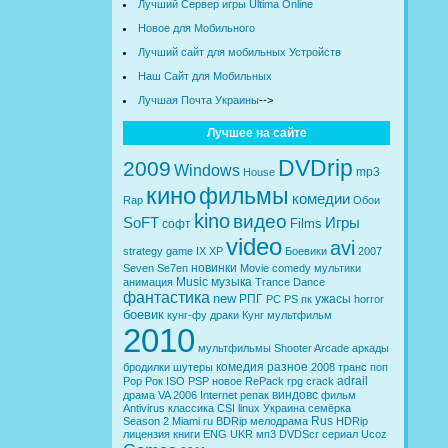
Лучший Сервер игры Ultima Online
Новое для Мобильного
Лучший сайт для мобильных Устройств
Наш Сайт для Мобильных
Лучшая Почта Украины
-->
Лучшее на сайте
DVDrip
2009
Windows
mp3
House
кино
фильмы
комедии
Rap
Обои
kino
видео
SoFT
Игры
Films
софт
video
avi
strategy
game
IX
XP
Боевики
2007
новинки
Seven
Se7en
Movie
comedy
мультики
Music
музыка
анимация
Trance
Dance
фантастика
new
РПГ
ужасы
PC
PS
пк
horror
боевик
кунг-фу
драки
Кунг
мультфильм
2010
мультфильмы
Shooter
Arcade
аркады
комедия
разное
бродилки
шутеры
2008
транс
поп
adrail
Pop
Рок
ISO
PSP
новое
RePack
rpg
crack
виндовс
драма
VA
2006
Internet
репак
фильм
Antivirus
классика
CSI
linux
Украина
семёрка
Rus
Season 2
Miami
ru
BDRip
мелодрама
HDRip
лицензия
книги
ENG
UKR
мп3
DVDScr
сериал
Ucoz