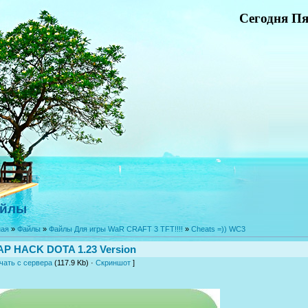
Сегодня Пя
йлы
ная
»
Файлы
»
Файлы Для игры WaR CRAFT 3 TFT!!!!
»
Cheats =)) WC3
P HACK DOTA 1.23 Version
чать с сервера
(117.9 Kb) ·
Скриншот
]