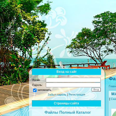
Вход на сайт
Фа
Логин:
Пароль:
Глав
запомнить
MA
Забыл пароль
|
Регистрация
[
Ска
Страницы сайта
Файлы Полный Каталог