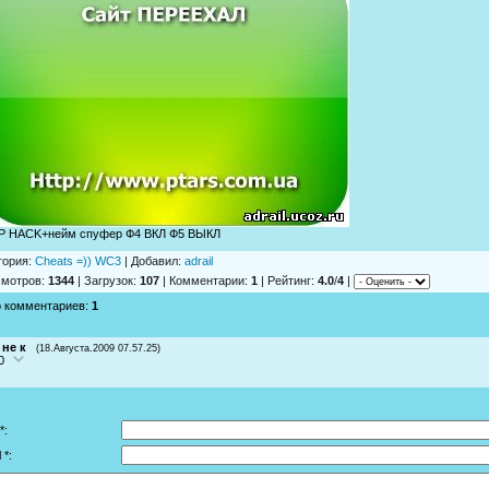
P HACK+нейм спуфер Ф4 ВКЛ Ф5 ВЫКЛ
гория
:
Cheats =)) WC3
|
Добавил
:
adrail
смотров
:
1344
|
Загрузок
:
107
|
Комментарии
:
1
|
Рейтинг
:
4.0
/
4
|
о комментариев
:
1
 не к
(18.Августа.2009 07.57.25)
0
*:
 *: