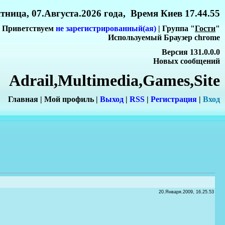
тница, 07.Августа.2026 года, Время Киев 17.44.55
Приветствуем
не зарегистрированный(ая)
| Группа "
Гости
"
Используемый Браузер chrome
Версия 131.0.0.0
Новых сообщений
Adrail,Multimedia,Games,Site
Главная
|
Мой профиль
|
Выход
|
RSS
|
Регистрация
|
Вхо
д
20.Января.2009, 16.25.53