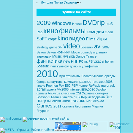
Лучшая Почта Украины
-->
Лучшее на сайте
DVDrip
2009
Windows
mp3
House
кино
фильмы
комедии
Rap
Обои
kino
видео
SoFT
Игры
Films
софт
video
avi
strategy
game
XP
Боевики
2007
новинки
Seven
Se7en
Movie
comedy
мультики
Music
музыка
анимация
Dance
Trance
фантастика
new
РПГ
ужасы
PC
пк
PS
horror
боевик
Кунг
кунг-фу
драки
мультфильм
2010
мультфильмы
Shooter
Arcade
аркады
комедия
разное
бродилки
шутеры
триллер
2008
транс
Pop
поп
Рок
ISO
PSP
новое
RePack
rpg
crack
adrail
виндовс
драма
VA
2006
Internet
3д
oboi
фильм
Antivirus
классика
CSI
Украина
семёрка
Rus
Season 2
Miami
Скачать
ru
BDRip
мелодрама
HDRip
лицензия
книги
ENG
UKR
мп3
сериал
Games
2011
скачать бесплатно
Мартин
Лоуренс