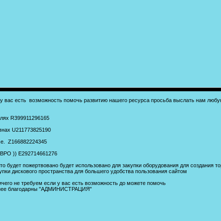
 у вас есть возможность помочь развитию нашего ресурса просьба выслать нам люб
блях R399911296165
ивнах U211773825190
.е. Z166882224345
ЕВРО )) E292714661276
то будет пожертвовано будет использовано для закупки оборудования для создания то
упки дискового пространства для большего удобства пользования сайтом
чего не требуем если у вас есть возможность до можете помочь
нее благодарны "АДМИНИСТРАЦИЯ"