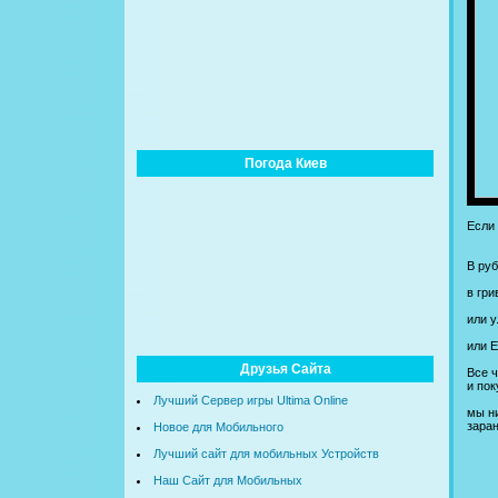
Погода Киев
Если
В ру
в гр
или у
или 
Друзья Сайта
Все ч
и пок
Лучший Сервер игры Ultima Online
мы ни
зара
Новое для Мобильного
Лучший сайт для мобильных Устройств
Наш Сайт для Мобильных