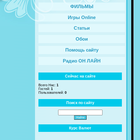
ФИЛЬМЫ
Игры Online
Статьи
Обои
Помощь сайту
Радио ОН ЛАЙН
Сейчас на сайте
Всего Нас:
1
Гостей:
1
Пользователей:
0
Поиск по сайту
Курс Валют